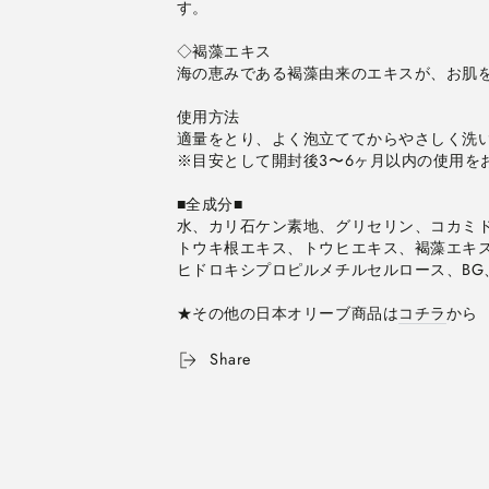
す。

オ
オ
リ
リ
◇褐藻エキス

ー
ー
海の恵みである褐藻由来のエキスが、お肌を
ブ
ブ
0400-
0400-
使用方法

017
017
適量をとり、よく泡立ててからやさしく洗い
の
の
※目安として開封後3〜6ヶ月以内の使用を
数
数
量
量
■全成分■

水、カリ石ケン素地、グリセリン、コカミドD
を
を
トウキ根エキス、トウヒエキス、褐藻エキス
減
増
ヒドロキシプロピルメチルセルロース、BG、PE
ら
や
す
す
★その他の日本オリーブ商品は
コチラ
から
Share