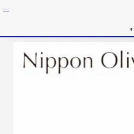
コンテンツにスキップす
る
オ
商品の情報にスキップする