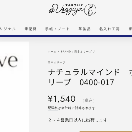
リジナル
筆記具
手帳・ノート
革製品
名入れ工房
ホーム
/
BRAND：日本オリーブ
/
日本オリーブ
ナチュラルマインド ボ
リーブ 0400-017
定
¥1,540
価
（税込）
配送料
は会計時に計算されます。
２～４営業日以内に出荷します