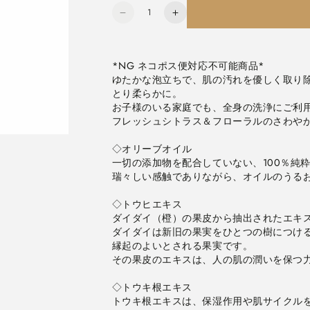
数
ナ
ナ
量
チ
チ
ュ
ュ
ラ
ラ
*NG ネコポス便対応不可能商品*

ゆたかな泡立ちで、肌の汚れを優しく取り
ル
ル
とり柔らかに。

マ
マ
お子様のいる家庭でも、全身の洗浄にご利用
イ
イ
フレッシュシトラス＆フローラルのさわやか
ン
ン
ド
ド
◇オリーブオイル

ボ
ボ
一切の添加物を配合していない、100％純粋
デ
デ
瑞々しい感触でありながら、オイルのうるお
ィ
ィ
シ
シ
◇トウヒエキス

ャ
ャ
ダイダイ（橙）の果皮から抽出されたエキス
ダイダイは新旧の果実をひとつの樹につけ
ン
ン
縁起のよいとされる果実です。

プ
プ
その果皮のエキスは、人の肌の潤いを保つ力
ー
ー
800ml
800ml
◇トウキ根エキス

日
日
トウキ根エキスは、保湿作用や肌サイクル
本
本