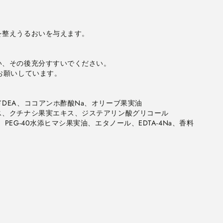
整えうるおいを与えます。

、その後充分すすいでください。

お願いしています。

EA、ココアンホ酢酸Na、オリーブ果実油

、クチナシ果実エキス、ジステアリン酸グリコール

G-40水添ヒマシ果実油、エタノール、EDTA-4Na、香料 
