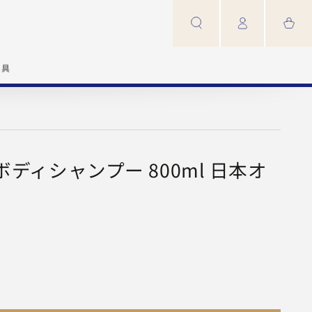
カ
グ
ー
イ
ト
ン
家具
ディシャンプー 800ml 日本オ