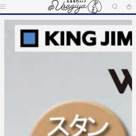
コンテンツにスキップす
ー
る
ト
商品の情報にスキップする