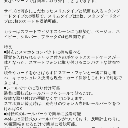
要ないシーンでは簡単に取り外すこともできます。

グ
グ
ジ
ジ
サイズは薄さにこだわったスリムタイプと紙幣も入るスタンダ
ム
ム
ードタイプの2種類で、スリムタイプは2枚、スタンダードタイ
プは5枚のカードを収納可能。

2790**
2790**
カラーはスマートでビジネスシーンにも馴染む、ベージュ、ネ
の
の
イビー、シルバー、ブラックの4色展開です。

数
数
量
量
特長

を
を
■財布とスマホをコンパクトに持ち運べる

硬貨を入れられるチャック付きのポケットとカードケースが一
減
増
体となった、スマートフォンに取り付けるコンパクトな財布で
ら
や
す。

す
す
現金やカードをかさばらずにスマートフォンと一緒に持ち運
べ、キャッシュレス決済も現金・カード決済もこれ1つで対応で
きます。

■シールですぐに取り付け可能

装着は回転式レールパーツをシールで貼るだけ。

複雑な取り付けの手間なくすぐに使えます。

スマホ買い替え時は、別売りのウォレカ専用レールパーツをつ
ければOK！

■回転式のレールパーツで簡単に脱着可能

本体には回転式のレールパーツがついており、反時計まわりに
90度回転させるだけで簡単に着脱可能。
