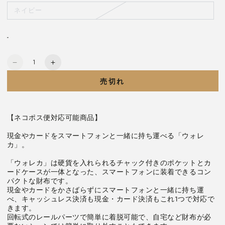
ョ
エ
り
ン
ー
ネイビー
切
バ
は
シ
れ
リ
売
ョ
て
エ
り
ン
い
ー
切
は
る
-
シ
れ
売
か
ョ
て
り
販
ン
い
切
売
は
る
れ
で
数
売
か
て
き
《WALLECA》
《WALLECA》
り
販
い
ま
量
切
売
る
せ
ス
ス
れ
で
売切れ
か
ん
て
き
販
タ
タ
い
ま
売
る
せ
ン
ン
で
か
ん
き
販
ダ
ダ
ま
売
【ネコポス便対応可能商品】

せ
で
ー
ー
ん
き
ド
ド
ま
現金やカードをスマートフォンと一緒に持ち運べる「ウォレ
せ
タ
タ
カ」。

ん
イ
イ
「ウォレカ」は硬貨を入れられるチャック付きのポケットとカ
プ
プ
ードケースが一体となった、スマートフォンに装着できるコン
[全
[全
パクトな財布です。

4
4
現金やカードをかさばらずにスマートフォンと一緒に持ち運
色]
色]
べ、キャッシュレス決済も現金・カード決済もこれ1つで対応で
きます。

キ
キ
回転式のレールパーツで簡単に着脱可能で、自宅など財布が必
ン
ン