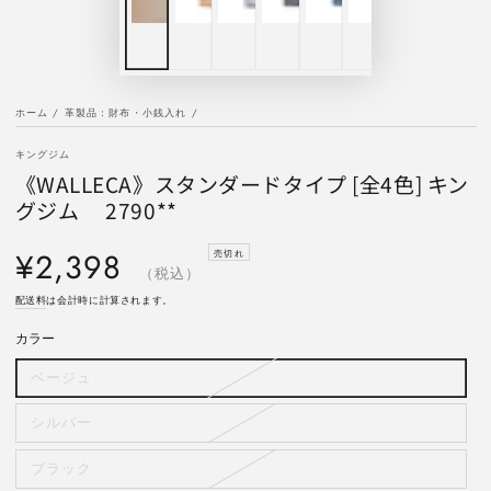
ホーム
/
革製品：財布・小銭入れ
/
キングジム
《WALLECA》スタンダードタイプ [全4色] キン
グジム 2790**
定
¥2,398
売切れ
価
（税込）
配送料
は会計時に計算されます。
カラー
ベージュ
バ
リ
エ
ー
シルバー
バ
シ
リ
ョ
エ
ン
ー
ブラック
バ
は
シ
リ
売