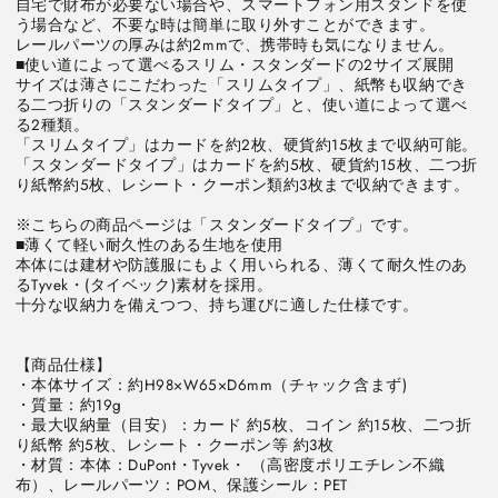
自宅で財布が必要ない場合や、スマートフォン用スタンドを使
う場合など、不要な時は簡単に取り外すことができます。

レールパーツの厚みは約2mmで、携帯時も気になりません。

■使い道によって選べるスリム・スタンダードの2サイズ展開

サイズは薄さにこだわった「スリムタイプ」、紙幣も収納でき
る二つ折りの「スタンダードタイプ」と、使い道によって選べ
る2種類。

「スリムタイプ」はカードを約2枚、硬貨約15枚まで収納可能。

「スタンダードタイプ」はカードを約5枚、硬貨約15枚、二つ折
り紙幣約5枚、レシート・クーポン類約3枚まで収納できます。

※こちらの商品ページは「スタンダードタイプ」です。

■薄くて軽い耐久性のある生地を使用

本体には建材や防護服にもよく用いられる、薄くて耐久性のあ
るTyvek・(タイベック)素材を採用。

十分な収納力を備えつつ、持ち運びに適した仕様です。

【商品仕様】

・本体サイズ：約H98×W65×D6mm（チャック含まず)

・質量：約19g

・最大収納量（目安）：カード 約5枚、コイン 約15枚、二つ折
り紙幣 約5枚、レシート・クーポン等 約3枚

・材質：本体：DuPont・Tyvek・ （高密度ポリエチレン不織
布）、レールパーツ：POM、保護シール：PET
