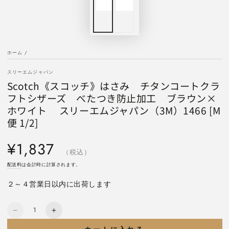
ホーム
/
スリーエムジャパン
Scotch《スコッチ》はさみ チタンコートクラ
フトシザーズ べたつき防止加工 ブラウン×
ホワイト スリーエムジャパン（3M）1466 [M
便 1/2]
定
¥1,837
価
（税込）
配送料
は会計時に計算されます。
２～４営業日以内に出荷します
数
Scotch《ス
Scotch《ス
量
コ
コ