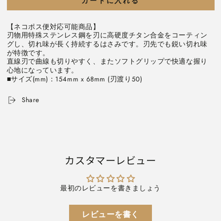
カートに入れる
ッ
ッ
チ》
チ》
【ネコポス便対応可能商品】
は
は
刃物用特殊ステンレス鋼を刃に高硬度チタン合金をコーティン
さ
さ
グし、切れ味が長く持続するはさみです。刃先でも鋭い切れ味
み
み
が特徴です。
直線刃で曲線も切りやすく、またソフトグリップで快適な握り
チ
チ
心地になっています。
タ
タ
■サイズ(mm)：154mm x 68mm (刃渡り50)
ン
ン
コ
コ
Share
ー
ー
ト
ト
ク
ク
ラ
ラ
フ
フ
カスタマーレビュー
ト
ト
シ
シ
ザ
ザ
最初のレビューを書きましょう
ー
ー
ズ
ズ
レビューを書く
べ
べ