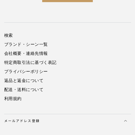
た
た
つ
つ
き
き
防
防
止
止
検索
加
加
工
工
ブランド・シーン一覧
ブ
ブ
会社概要・連絡先情報
ラ
ラ
特定商取引法に基づく表記
ウ
ウ
ン
ン
プライバシーポリシー
×
×
返品と返金について
ホ
ホ
ワ
ワ
配送・送料について
イ
イ
利用規約
ト
ト
ス
ス
リ
リ
ー
ー
メールアドレス登録
エ
エ
ム
ム