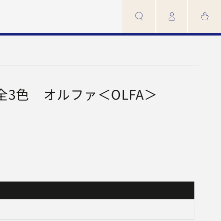
カ
イ
ー
ン
ト
全3色 オルファ＜OLFA＞