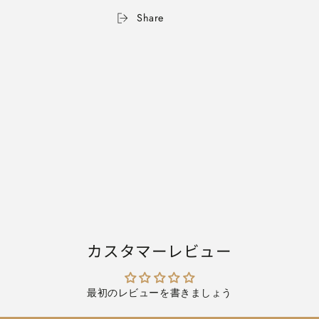
ル
ル
Share
フ
フ
ァ
ァ
＜
＜
OLFA
OLFA
＞
＞
203BS
203BS
【ネ
【ネ
コ
コ
ポ
ポ
ス
ス
可】
可】
の
の
数
数
量
量
を
を
カスタマーレビュー
減
増
ら
や
す
す
最初のレビューを書きましょう