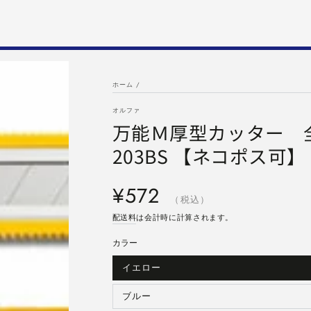
ホーム
/
オルファ
万能Ｍ厚型カッター 
203BS 【ネコポス可】
定
¥572
価
（税込）
配送料
は会計時に計算されます。
カラー
イエロー
バ
リ
エ
ー
ブルー
バ
シ
リ