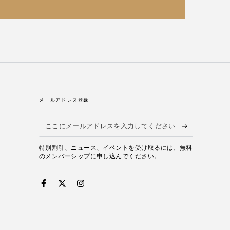
メールアドレス登録
こ
こ
特別割引、ニュース、イベントを受け取るには、無料
に
のメンバーシップに申し込んでください。
メ
ー
Facebook
Twitter
Instagram
ル
ア