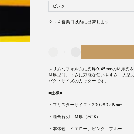
ョ
エ
ン
ー
ピンク
バ
は
シ
リ
売
ョ
エ
り
ン
ー
切
は
２～４営業日以内に出荷します
シ
れ
売
ョ
て
り
ン
い
切
は
る
-
れ
売
か
て
り
販
い
切
売
る
れ
で
か
数
て
き
販
い
万
万
ま
売
る
せ
量
で
能
能
か
ん
き
販
ま
Ｍ
Ｍ
スリムなフォルムに刃厚0.45mmのＭ厚
売
せ
で
ん
厚
厚
Ｍ厚型は、まさに万能な使いやすさ！大型
き
ま
パクトサイズのカッターです。
型
型
せ
ん
カ
カ
ッ
ッ
タ
タ
ー
ー
全
全
3
3
色
色
・本体色：イエロー、ピンク、ブルー
オ
オ