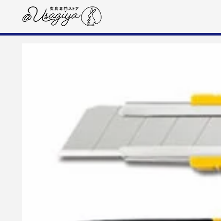
コンテンツにスキップす
る
商品の情報にスキップする