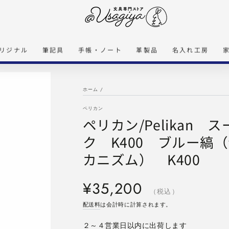
リジナル
筆記具
手帳・ノート
革製品
名入れ工房
ホーム
/
ペリカン
ペリカン/Pelikan ス
ク K400 ブルー縞
カニズム） K400
定
¥35,200
価
（税込）
配送料
は会計時に計算されます。
２～４営業日以内に出荷します