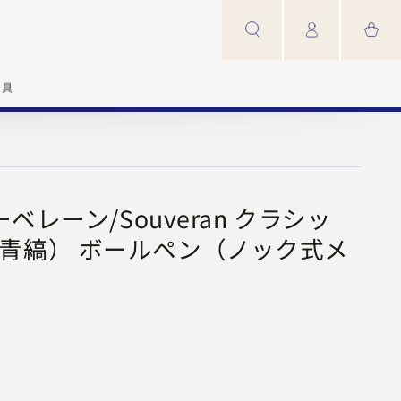
カ
ロ
ー
グ
ト
イ
ン
家具
ーベレーン/Souveran クラシッ
（青縞） ボールペン（ノック式メ