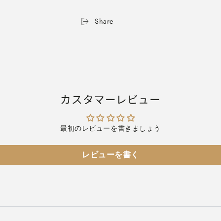
ー
ー
縞
縞
Share
（青
（青
縞）
縞）
ボ
ボ
ー
ー
ル
ル
ペ
ペ
ン
ン
カスタマーレビュー
（ノ
（ノ
ッ
ッ
ク
ク
最初のレビューを書きましょう
式
式
メ
メ
レビューを書く
カ
カ
ニ
ニ
ズ
ズ
ム）
ム）
K400
K400
の
の
数
数