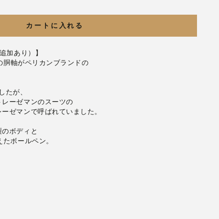
カートに入れる
途追加あり）】
縞の胴軸がペリカンブランドの
。
ましたが、
トレーゼマンのスーツの
レーゼマンで呼ばれていました。
製のボディと
えたボールペン。
）