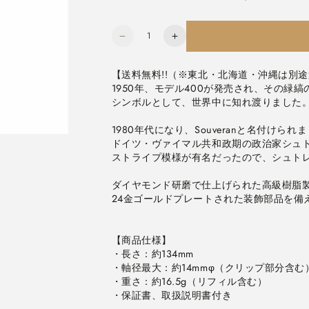
数
ペ
ペ
量
リ
リ
カ
カ
【送料無料!!（※東北・北海道・沖縄は別
ン/Pelikan
ン/Pelikan
1950年、モデル400が発売され、その緑
シンボルとして、世界中に知れ渡りました
ス
ス
ー
ー
1980年代になり、Souveranと名付けられ
ベ
ベ
ドイツ・ヴァイマル共和政期の政治家シュ
レ
レ
ストライプ模様が有名だったので、シュト
ー
ー
ン/Souveran
ン/Souveran
ダイヤモンド研磨で仕上げられた高級樹脂
ク
ク
24金ゴールドプレートされた装飾部品を備
ラ
ラ
シ
シ
ッ
ッ
【商品仕様】
・長さ：約134mm
ク
ク
・軸径最大：約14mmφ（クリップ部分含む
K400
K400
・重さ：約16.5g（リフィル含む）
ブ
ブ
・保証書、取扱説明書付き
ル
ル