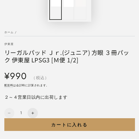
ホーム
/
伊東屋
リーガルパッド Ｊｒ.(ジュニア) 方眼 ３冊パッ
ク 伊東屋 LPSG3 [Ｍ便 1/2]
定
¥990
価
（税込）
配送料
は会計時に計算されます。
２～４営業日以内に出荷します
数
リ
リ
量
ー
ー
カートに入れる
ガ
ガ
ル
ル