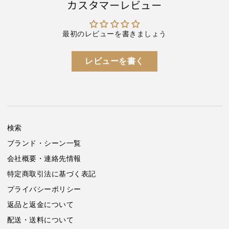
[Ｍ
[Ｍ
カスタマーレビュー
便
便
1/2]
1/2]
の
の
最初のレビューを書きましょう
数
数
量
量
レビューを書く
を
を
減
増
ら
や
す
す
検索
ブランド・シーン一覧
会社概要・連絡先情報
特定商取引法に基づく表記
プライバシーポリシー
返品と返金について
配送・送料について