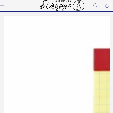
コンテンツにスキップす
ー
る
ト
商品の情報にスキップする