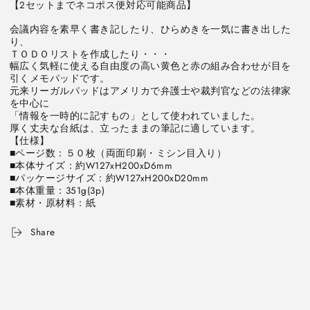
【2セットまでネコポス便対応可能商品】
パ
パ
ッ
ッ
会議内容を素早く書き記したり、ひらめきを一気に書き出した
ド
ド
り、 
ＴＯＤＯリストを作成したり・・・
Ｊ
Ｊ
幅広く気軽に使える自由度の高い黄色と赤の組み合わせが目を
ｒ.
ｒ.
引くメモパッドです。 
(ジ
(ジ
元来リーガルパッドはアメリカで弁護士や裁判官などの法律家
ュ
ュ
を中心に 
ニ
ニ
「情報を一時的に記すもの」として使われていました。 
厚く丈夫な台紙は、立ったままの筆記に適しています。
ア)
ア)
【仕様】 
方
方
■ページ数：５０枚（両面印刷・ミシン目入り） 
眼
眼
■本体サイズ：約W127xH200xD6mm 
３
３
■パッケージサイズ：約W127xH200xD20mm 
■本体重量：351g(3p) 
冊
冊
■素材・原材料：紙
パ
パ
ッ
ッ
Share
ク
ク
伊
伊
東
東
屋
屋
LPSG3
LPSG3