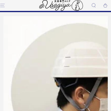
コンテンツにスキップす
ー
る
ト
商品の情報にスキップする