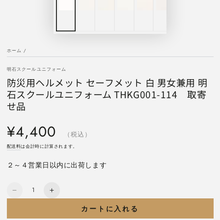
ホーム
/
明石スクールユニフォーム
防災用ヘルメット セーフメット 白 男女兼用 明
石スクールユニフォーム THKG001-114 取寄
せ品
定
¥4,400
価
（税込）
配送料
は会計時に計算されます。
２～４営業日以内に出荷します
数
防
防
量
災
災
カートに入れる
用
用