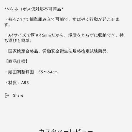
ヘ
ヘ
*NG ネコポス便対応不可商品*
ル
ル
メ
メ
・被るだけで簡単組み立て可能で、すばやく行動が起こせま
ッ
ッ
ト
ト
・A4サイズで厚さ45mmだから、場所をとらずに収納でき、持
セ
セ
ー
ー
フ
フ
・国家検定合格品、労働安全衛生法規格検定試験商品。
メ
メ
ッ
ッ
ト
ト
白
白
男
男
・材質：ABS
女
女
兼
兼
Share
用
用
明
明
石
石
ス
ス
ク
ク
カスタマーレビュー