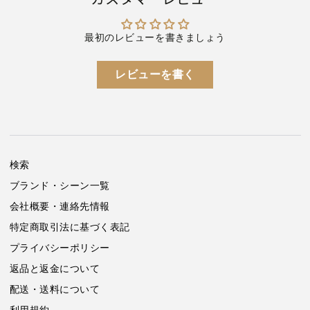
ー
ー
ル
ル
ユ
ユ
最初のレビューを書きましょう
ニ
ニ
フ
フ
レビューを書く
ォ
ォ
ー
ー
ム
ム
THKG001-
THKG001-
114
114
取
取
検索
寄
寄
せ
せ
ブランド・シーン一覧
品
品
会社概要・連絡先情報
の
の
特定商取引法に基づく表記
数
数
量
量
プライバシーポリシー
を
を
返品と返金について
減
増
配送・送料について
ら
や
す
す
利用規約