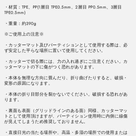
イ
イ
・材質：TPE、PP(1層目 TPE0.5mm、2層目 PP0.5mm、3層目 
の
の
数
数
量
量
・重量：約390g
を
を
減
増
ら
や
・カッターマット及びパーティションとして使用する際は、必
す
す
・カッターで切る際には、力の入れ過ぎにご注意ください。カ
・本体を無理な方向に畳んだり、折り曲げたりすると、破損・
・本体の折り目部分を裂かないでください。破損する恐れがあ
・裏面も表面（グリッドラインのある面）同様、カッターマッ
トとして使用頂けますが、パーティション使用時に内側に線傷
・直接日光の当たる場所や、高温・多湿の場所での使用または