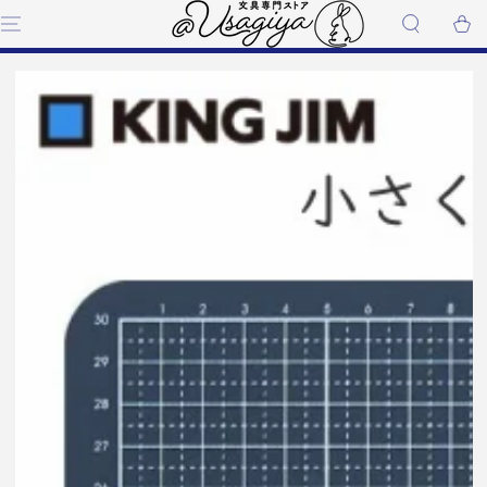
コンテンツにスキップす
ー
る
ト
商品の情報にスキップする