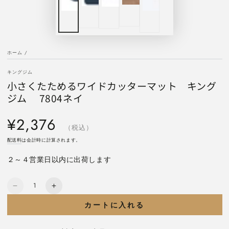
ホーム
/
キングジム
小さくたためるワイドカッターマット キング
ジム 7804ネイ
定
¥2,376
価
（税込）
配送料
は会計時に計算されます。
２～４営業日以内に出荷します
数
小
小
量
さ
さ
カートに入れる
く
く
た
た