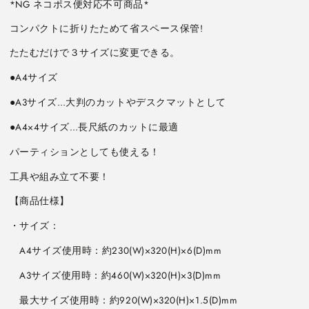
*NG ネコポス便対応不可商品*
た
た
め
め
コンパクトに折りたためて省スペース保管!
る
る
ワ
ワ
イ
イ
ド
ド
カ
カ
ッ
ッ
●A4×4サイズ…長尺紙のカットに最適
タ
タ
ー
ー
マ
マ
ッ
ッ
工具や組み立て不要！
ト
ト
キ
キ
ン
ン
グ
グ
ジ
ジ
ム
ム
7804
7804
ネ
ネ