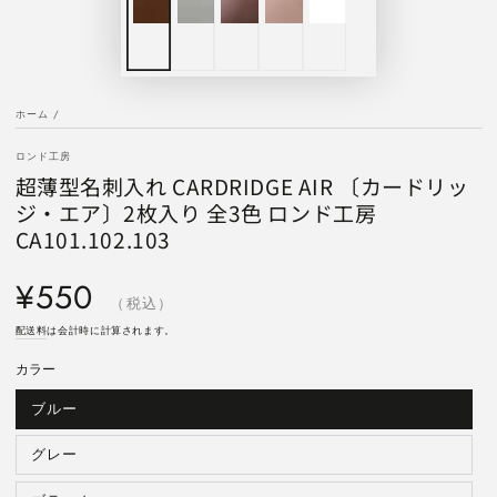
ホーム
/
ロンド工房
超薄型名刺入れ CARDRIDGE AIR 〔カードリッ
ジ・エア〕2枚入り 全3色 ロンド工房
CA101.102.103
定
¥550
価
（税込）
配送料
は会計時に計算されます。
カラー
ブルー
バ
リ
エ
ー
グレー
バ
シ
リ
ョ
エ
ン