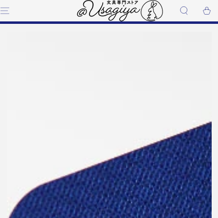
コンテンツにスキップす
ー
る
ト
商品の情報にスキップする