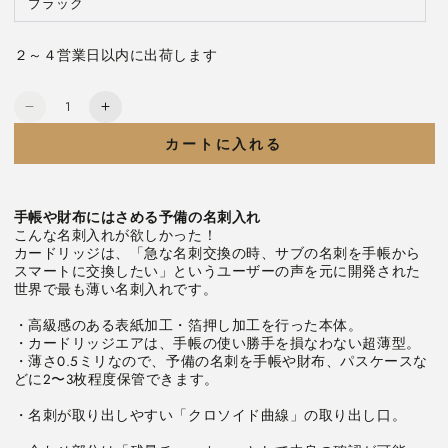
ー
ブラック
バ
は
シ
リ
売
ョ
エ
り
ン
ー
切
は
２～４営業日以内に出荷します
シ
れ
売
ョ
て
り
ン
い
切
は
る
れ
数
売
か
て
超
超
り
販
い
量
切
売
る
薄
薄
れ
で
カートに入れる
か
て
き
販
型
型
い
ま
売
る
せ
名
名
で
か
ん
き
販
刺
刺
ま
売
手帳や財布にはさめる予備の名刺入れ
せ
で
入
入
ん
こんな名刺入れが欲しかった！

き
れ
れ
ま
カードリッジは、「急な名刺交換の時、サブの名刺を手帳から
せ
CARDRIDGE
CARDRIDGE
スマートに交換したい」というユーザーの声を元に開発された
ん
AIR
AIR
世界で最も薄い名刺入れです。

〔カ
〔カ
・高級感のある表紙加工・箔押し加工を行った本体。

ー
ー
・カードリッジエアは、手帳の使い勝手を損なわない超薄型。

ド
ド
・薄さ0.5ミリなので、予備の名刺を手帳や財布、パスケースな
リ
リ
どに2〜3枚程度保管できます。

ッ
ッ
・名刺が取り出しやすい「クロソイド曲線」の取り出し口。

ジ・
ジ・
エ
エ