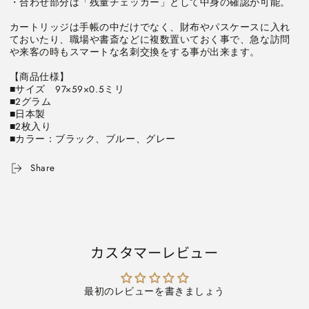
・合わせ部分は「残量チェッカー」として中身の確認が可能。

ア〕
ア〕
2
2
カートリッジは手帳の中だけでなく、財布やパスケースに入れ
枚
枚
ておいたり、職場や書斎などに複数置いておく事で、急な訪問
や来客の時もスマートな名刺交換をする事が出来ます。

入
入
り
り
【商品仕様】

全
全
■サイズ　97×59×0.5ミリ

3
3
■2グラム

色
色
■日本製

■2枚入り

ロ
ロ
■カラー：ブラック、ブルー、グレー
ン
ン
ド
ド
Share
工
工
房
房
CA101.102.103
CA101.102.103
の
の
数
数
量
量
カスタマーレビュー
を
を
減
増
最初のレビューを書きましょう
ら
や
す
す