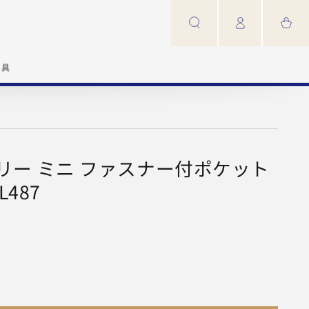
カ
グ
ー
イ
ト
ン
家具
リー ミニ ファスナー付ポケット
L487