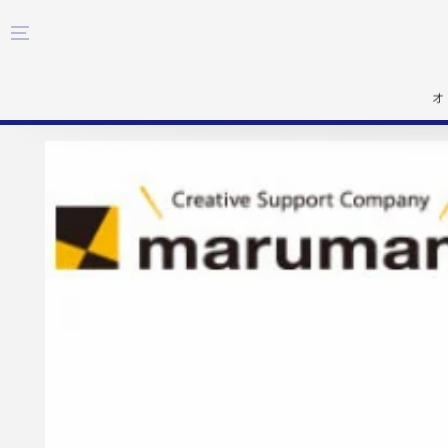
コンテンツにスキップす
る
オ
商品の情報にスキップする