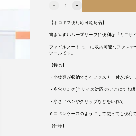
数
ル
ル
量
ー
ー
ズ
ズ
【ネコポス便対応可能商品】
リ
リ
ー
ー
フ
フ
ファイルノート ミニに収納可能なファスナ
ア
ア
ツールです。
ク
ク
セ
セ
サ
サ
リ
リ
ー
ー
ミ
ミ
ニ
ニ
フ
フ
ァ
ァ
ミニペンケースのようにして使っても便利
ス
ス
ナ
ナ
ー
ー
付
付