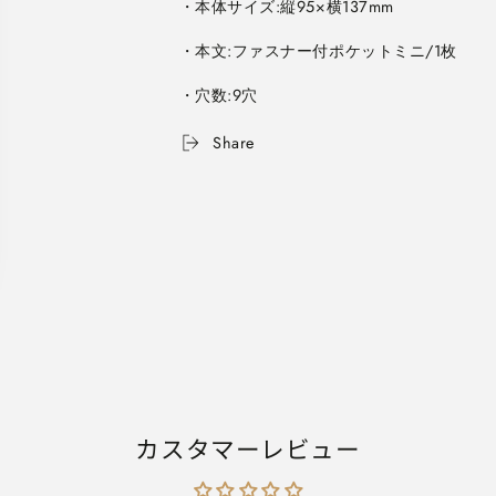
ポ
ポ
ケ
ケ
ッ
ッ
ト
ト
・穴数:9穴
リ
リ
Share
ー
ー
フ
フ
1
1
枚
枚
maruman
maruman
L487
L487
の
の
数
数
量
量
を
を
減
増
ら
や
す
す
カスタマーレビュー