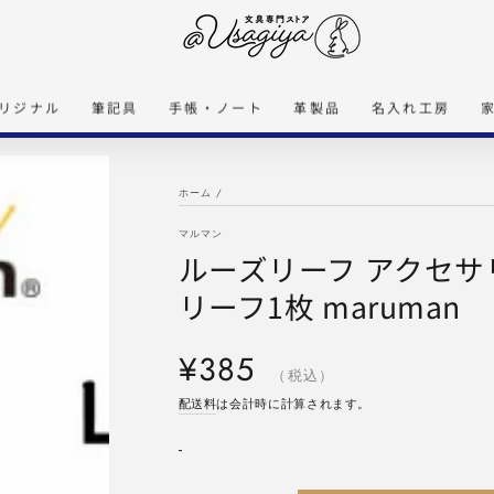
リジナル
筆記具
手帳・ノート
革製品
名入れ工房
ホーム
/
マルマン
ルーズリーフ アクセサ
リーフ1枚 maruman 
定
¥385
価
（税込）
配送料
は会計時に計算されます。
-