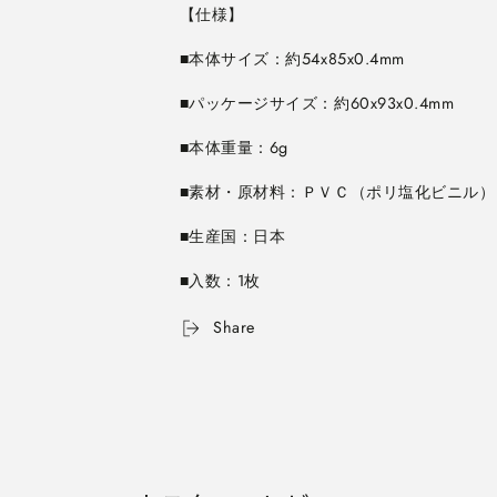
イ
イ
エ
エ
ロ
ロ
ー
ー
伊
伊
東
東
屋
屋
354-
354-
BMLY01【ネ
BMLY01【ネ
コ
コ
ポ
ポ
ス
ス
■入数：1枚
可】
可】
の
の
Share
数
数
量
量
を
を
減
増
ら
や
す
す