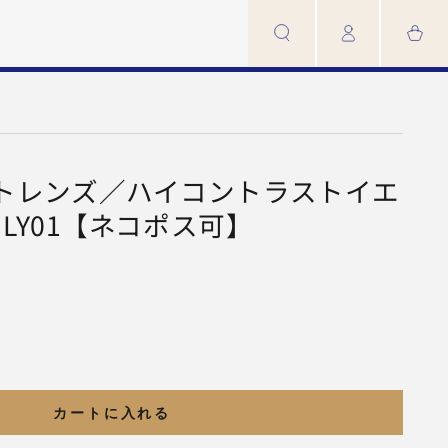
カ
イ
ー
ン
ト
トレンズ／ハイコントラストイエ
MLY01【ネコポス可】
カートに入れる