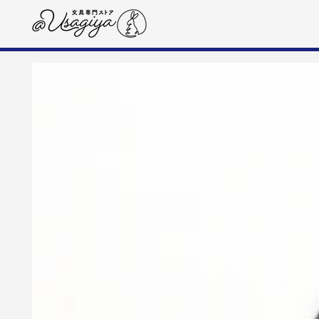
コンテンツにスキップす
る
商品の情報にスキップする