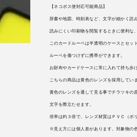
チ
チ
【ネコポス便対応可能商品】
マ
マ
ー
ー
ク
ク
ポ
ポ
ケ
ケ
ッ
ッ
ト
ト
レ
レ
ン
ン
お財布やカードケースに常に入れて持ち歩
ズ
ズ
／
／
ハ
ハ
イ
イ
コ
コ
文字を際立たせます。
ン
ン
ト
ト
倍率は約３倍で、レンズ材質はＰＶＣ（ポ
ラ
ラ
ス
ス
※見え方には個人差があります。対象物の
ト
ト