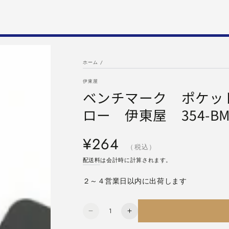
ホーム
/
伊東屋
ベンチマーク ポケッ
ロー 伊東屋 354-B
定
¥264
価
（税込）
配送料
は会計時に計算されます。
２～４営業日以内に出荷します
数
ベ
ベ
量
ン
ン