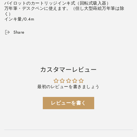
ー
ー
パイロットのカートリッジインキ式（回転式吸入器）
／
／
万年筆・デスクペンに使えます。（但し大型蒔絵万年筆は除
く）
カ
カ
インキ量/0.4m
ー
ー
ト
ト
Share
リ
リ
ッ
ッ
ジ
ジ
イ
イ
ン
ン
カスタマーレビュー
キ
キ
式
式
万
万
最初のレビューを書きましょう
年
年
筆
筆
用
用
レビューを書く
イ
イ
ン
ン
キ
キ
吸
吸
入
入