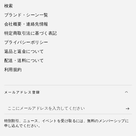
器
器
検索
（回
（回
ブランド・シーン一覧
転
転
会社概要・連絡先情報
式）
式）
パ
パ
特定商取引法に基づく表記
イ
イ
プライバシーポリシー
ロ
ロ
返品と返金について
ッ
ッ
ト
ト
配送・送料について
CON-
CON-
利用規約
40
40
の
の
数
数
量
量
メールアドレス登録
を
を
減
増
こ
ら
や
こ
す
す
特別割引、ニュース、イベントを受け取るには、無料のメンバーシップに
に
申し込んでください。
メ