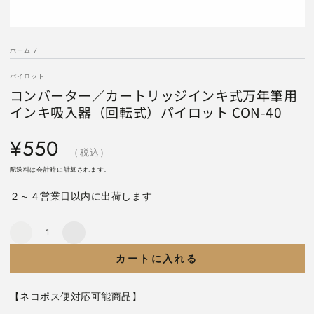
ホーム
/
パイロット
コンバーター／カートリッジインキ式万年筆用
インキ吸入器（回転式）パイロット CON-40
定
¥550
価
（税込）
配送料
は会計時に計算されます。
２～４営業日以内に出荷します
数
コ
コ
量
ン
ン
カートに入れる
バ
バ
ー
ー
【ネコポス便対応可能商品】
タ
タ