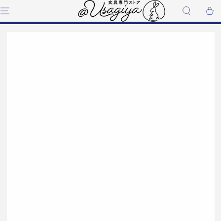
コンテンツにスキップす
ー
る
ト
商品の情報にスキップする