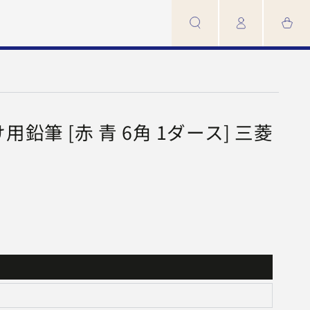
カ
イ
ー
ン
ト
用鉛筆 [赤 青 6角 1ダース] 三菱