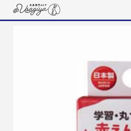
コンテンツにスキップす
る
商品の情報にスキップする