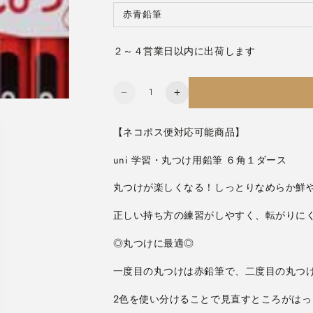
ョ
エ
ン
ー
赤青鉛筆
バ
は
シ
リ
売
ョ
エ
り
ン
ー
切
は
２～４営業日以内に出荷します
シ
れ
売
ョ
て
り
ン
い
切
は
る
れ
売
か
数
て
り
販
い
新
新
切
売
る
量
れ
で
入
入
か
て
き
販
い
ま
学
学
【ネコポス便対応可能商品】
売
る
せ
で
か
uni
uni
ん
き
販
ま
学
学
uni 学習・丸つけ用鉛筆 ６角１ダース
売
せ
で
習・
習・
ん
き
ま
丸
丸
せ
ん
つ
つ
正しい持ち方の練習がしやすく、転がりに
け
け
用
用
鉛
鉛
筆
筆
[赤
[赤
青
青
2色を使い分けることで見直すところがはっ
6
6