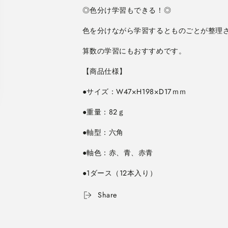
角
角
1
1
ダ
ダ
ー
ー
算数の学習にもおすすめです。
ス]
ス]
三
三
菱
菱
鉛
鉛
筆
筆
KGMYA
KGMYA
[M
[M
便
便
1/4]
1/4]
の
の
数
数
量
量
●1ダース（12本入り）
を
を
減
増
Share
ら
や
す
す