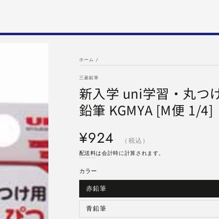
ホーム
/
三菱鉛筆
新入学 uni学習・丸つけ
鉛筆 KGMYA [M便 1/4]
定
¥924
価
（税込）
配送料
は会計時に計算されます。
カラー
赤鉛筆
バ
リ
エ
ー
青鉛筆
バ
シ
リ