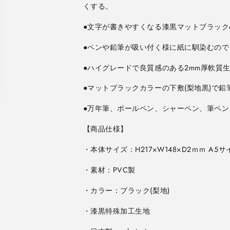
チ
チ
くする。
ッ
ッ
ク
ク
●文字が書きやすくなる漆黒マットブラッ
WMS-
WMS-
A5-
A5-
●ペンや鉛筆が吸い付く様に紙に馴染むの
BL
BL
[M
[M
●ハイグレードで良質感のある2mm厚軟質
便
便
1/8]
1/8]
●マットブラックカラーの下敷(梨地黒)で
の
の
数
数
●万年筆、ボールペン、シャーペン、筆ペ
量
量
を
を
減
増
ら
や
す
す