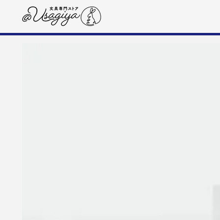
コンテンツにスキップす
る
商品の情報にスキップする