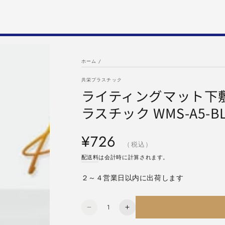
ホーム
/
共栄プラスチック
ライティングマット下敷 k
ラスチック WMS-A5-BL 
定
¥726
価
（税込）
配送料
は会計時に計算されます。
２～４営業日以内に出荷します
数
ラ
ラ
量
イ
イ