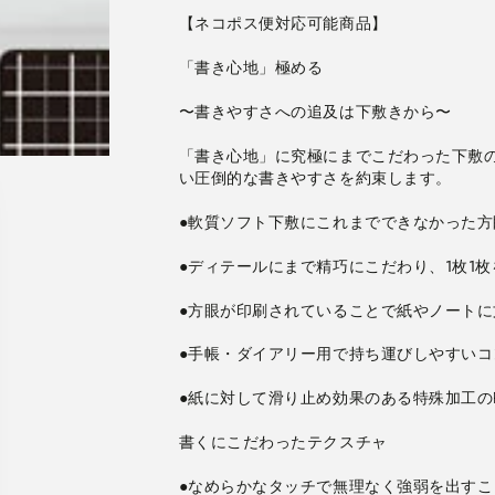
テ
テ
【ネコポス便対応可能商品】
ィ
ィ
ン
ン
グ
グ
〜書きやすさへの追及は下敷きから〜
マ
マ
ッ
ッ
「書き心地」に究極にまでこだわった下敷の
ト
ト
い圧倒的な書きやすさを約束します。
下
下
敷
敷
●軟質ソフト下敷にこれまでできなかった方
kiwami
kiwami
[ブ
[ブ
●ディテールにまで精巧にこだわり、1枚1
ラ
ラ
ッ
ッ
●方眼が印刷されていることで紙やノート
ク・
ク・
●手帳・ダイアリー用で持ち運びしやすいコ
A5]
A5]
共
共
●紙に対して滑り止め効果のある特殊加工の
栄
栄
プ
プ
書くにこだわったテクスチャ
ラ
ラ
ス
ス
●なめらかなタッチで無理なく強弱を出す