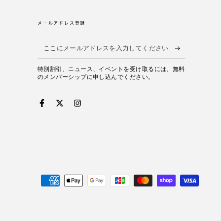
メールアドレス登録
こ
こ
特別割引、ニュース、イベントを受け取るには、無料
に
のメンバーシップに申し込んでください。
メ
ー
Facebook
Twitter
Instagram
ル
ア
ド
レ
ス
を
入