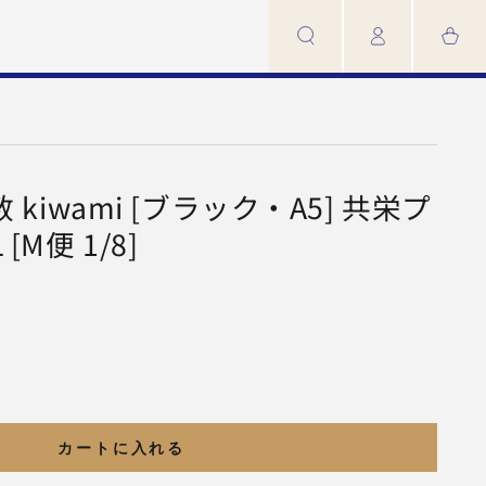
カ
イ
ー
ン
ト
iwami [ブラック・A5] 共栄プ
[M便 1/8]
カートに入れる