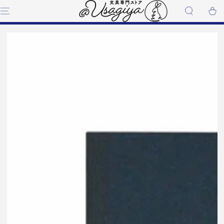
コンテンツにスキップす
ー
る
ト
商品の情報にスキップする