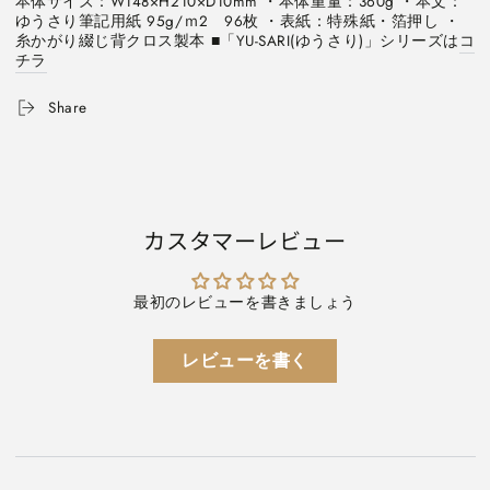
本体サイズ：W148×H210×D10mm ・本体重量：360g ・本文：
ヤ
ヤ
ゆうさり筆記用紙 95g/ｍ2　96枚 ・表紙：特殊紙・箔押し ・
シ
シ
糸かがり綴じ背クロス製本 ■「YU-SARI(ゆうさり)」シリーズは
コ
NYN-
NYN-
チラ
A501-
A501-
*
*
Share
[M
[M
便
便
1/2]
1/2]
の
の
数
数
カスタマーレビュー
量
量
を
を
減
増
最初のレビューを書きましょう
ら
や
す
す
レビューを書く