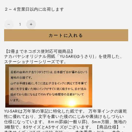
ョ
エ
り
ン
ー
切
は
２～４営業日以内に出荷します
シ
れ
売
ョ
て
り
ン
い
切
は
る
れ
数
売
か
て
ゆ
ゆ
り
販
い
量
切
売
る
う
う
れ
で
カートに入れる
か
て
き
販
さ
さ
い
ま
売
る
せ
り
り
で
か
ん
き
【2冊までネコポス便対応可能商品】
販
《YU-
《YU-
ま
売
ナカバヤシオリジナル用紙「YU-SARI(ゆうさり)」を使用した、
せ
で
SARI》
SARI》
ん
ステーショナリーシリーズです。
き
A5
A5
ま
せ
ノ
ノ
ん
ー
ー
ト
ト
[全
[全
3
3
種
種
類]
類]
YU-SARIは万年筆の筆記に特化した紙です。 万年筆インクの速乾
ナ
ナ
性に優れており、文字を書いた後のにじみや裏抜けもしづらい
仕様になっています。 8ｍｍ罫線(一般Ｕ罫)、5mm方眼、無地の
カ
カ
3種類で、
B5サイズ
と
A5サイズ
がございます。 【商品仕様】 ・
バ
バ