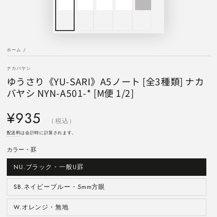
ホーム
/
ナカバヤシ
ゆうさり《YU-SARI》A5ノート [全3種類] ナカ
バヤシ NYN-A501-* [M便 1/2]
定
¥935
価
（税込）
配送料
は会計時に計算されます。
カラー・罫
NU.ブラック・一般U罫
バ
リ
エ
ー
SB.ネイビーブルー・5mm方眼
バ
シ
リ
ョ
エ
ン
ー
W.オレンジ・無地
バ
は
シ
リ
売