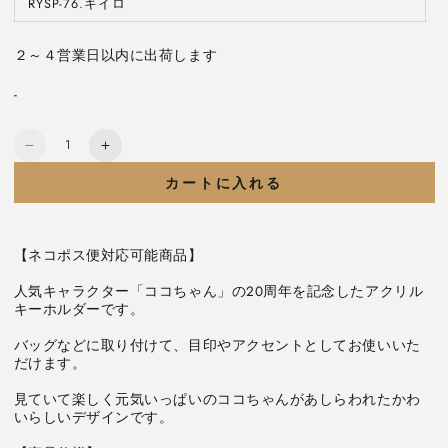
ー
RYSP-76.キイロ
バ
は
シ
リ
売
ョ
エ
り
ン
ー
切
は
２～４営業日以内に出荷します
シ
れ
売
ョ
て
り
ン
い
切
は
る
-
れ
売
か
て
り
販
い
切
売
る
れ
数
で
か
て
き
コ
コ
販
い
量
ま
売
コ
コ
る
せ
カートに入れる
で
か
ん
き
ち
ち
販
ま
売
せ
ゃ
ゃ
で
ん
き
ん
ん
ま
【ネコポス便対応可能商品】

せ
20
20
ん
周
周
人気キャラクター「ココちゃん」の20周年を記念したアクリル
年
年
キーホルダーです。

ア
ア
バッグなどに取り付けて、目印やアクセントとしてお使いいた
ク
ク
だけます。

リ
リ
ル
ル
見ていて楽しく元気いっぱいのココちゃんがあしらわれたかわ
キ
キ
いらしいデザインです。

ー
ー