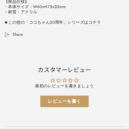
【商品仕様】

ホ
ホ
・本体サイズ：W60×H75×D3mm

ル
ル
・材質：アクリル

ダ
ダ
ー
ー
★この他の「ココちゃん20周年」シリーズは
コチラ
(全
(全
Share
3
3
種
種
類)
類)
グ
グ
リ
リ
ー
ー
カスタマーレビュー
テ
テ
ィ
ィ
ン
ン
最初のレビューを書きましょう
グ
グ
ラ
ラ
レビューを書く
イ
イ
フ
フ
RYSP-
RYSP-
7*
7*
[M
[M