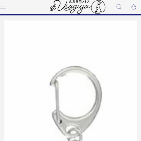
コンテンツにスキップす
ー
る
ト
商品の情報にスキップする