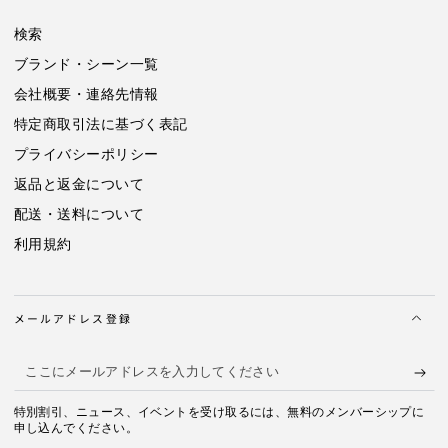
便
便
検索
1/45]
1/45]
の
の
ブランド・シーン一覧
数
数
会社概要・連絡先情報
量
量
を
を
特定商取引法に基づく表記
減
増
プライバシーポリシー
ら
や
返品と返金について
す
す
配送・送料について
利用規約
メールアドレス登録
こ
こ
特別割引、ニュース、イベントを受け取るには、無料のメンバーシップに
に
申し込んでください。