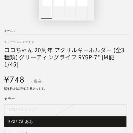
ホーム
/
グリーティングライフ
ココちゃん 20周年 アクリルキーホルダー (全3
種類) グリーティングライフ RYSP-7* [M便
1/45]
定
¥748
価
（税込）
配送料
は会計時に計算されます。
カラー
RYSP-74.ピンク
バ
リ
エ
ー
RYSP-75.あお
バ
シ
リ
ョ
エ
ン