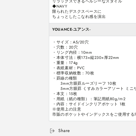
リラックスできるヘルシーなスタイル

す
す
◆NAVY

限られたデスクスペースに

ちょっとしたこなれ感を演出
YOUANCE-ユアンス-
・サイズ：A5/20穴

・穴数：20穴

・リング内径：10mm

・本体寸法：横173×縦230×厚22mm

・重量：174g

・表紙素材：PVC

・標準収納枚数：70枚

・罫線の種類

　　3mm方眼罫ルーズリーフ 10枚

　　5mm方眼罫 くすみカラーアソート ミニサ
・本文：15枚

・用紙（紙の種類）：筆記用紙80g/ｍ2

・内容：サイドインクリアポケット 1枚

※使用上の注意

市販のポケットやインデックスをご使用する
Share