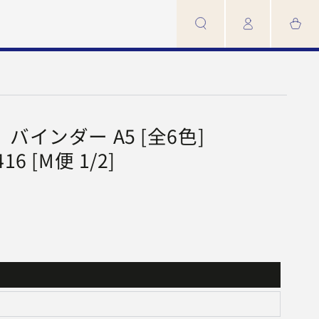
カ
イ
ー
ン
ト
 バインダー A5 [全6色]
6 [M便 1/2]