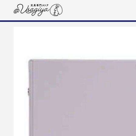
コンテンツにスキップす
る
商品の情報にスキップする