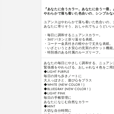
ン
ン
ダ
ダ
『あなたに合うカラー。あなたに合う一冊。』
やわらかで落ち着いた色合いの、シンプルな
ー
ー
A5
A5
ユアンスはやわらかで落ち着いた色合いの、
[全
[全
あなたに寄りそう、おしゃれでちょうどいいバ
6
6
・毎日に調和するニュアンスカラー。

色]
色]
・360°パタンと折り返せる表紙。

maruman(マ
maruman(マ
・コーナー金具付きの軽やかで丈夫な表紙。

ル
ル
・いざというとき安心の充実のポケット機能。
マ
マ
・特別感のある付属のルーズリーフ。
ン)
ン)
F416
F416
あなたの毎日にやさしく調和する、ニュアンス
緊張感をやわらげる、おしゃれな４色をご用意
[M
[M
◆LIGHT PURPLE

便
便
毎日の持ち歩きノートに

1/2]
1/2]
大人っぽさと、遊び心をプラス

の
の
◆WHITE (NEW COLOR！)

数
数
◆BLUEGRAY (NEW COLOR！)

◆LIGHT PINK

量
量
毎日の手帳管理に

を
を
あなたになじむ自然なカラー

減
増
◆MINT

大切な自分時間に

ら
や