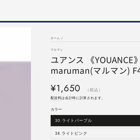
ホーム
/
マルマン
ユアンス 《YOUANCE》
maruman(マルマン) F41
定
¥1,650
価
（税込）
配送料
は会計時に計算されます。
カラー
30.ライトパープル
バ
リ
エ
ー
38.ライトピンク
バ
シ
リ