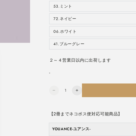
ョ
エ
ン
ー
53.ミント
バ
は
シ
リ
売
ョ
エ
り
ン
ー
72.ネイビー
切
バ
は
シ
れ
リ
売
ョ
て
エ
り
ン
い
ー
06.ホワイト
切
バ
は
る
シ
れ
リ
売
か
ョ
て
エ
り
販
ン
い
ー
41.ブルーグレー
切
売
バ
は
る
シ
れ
で
リ
売
か
ョ
て
き
エ
り
販
ン
い
ま
ー
切
売
は
る
せ
２～４営業日以内に出荷します
シ
れ
で
売
か
ん
ョ
て
き
り
販
ン
い
ま
切
売
は
る
せ
-
れ
で
売
か
ん
て
き
り
販
い
ま
切
売
る
せ
れ
で
か
ん
数
て
き
販
い
ユ
ユ
ま
売
る
せ
量
で
ア
ア
か
ん
き
販
ま
ン
ン
売
せ
で
ん
ス
ス
【2冊までネコポス便対応可能商品】

き
ま
《YOUANCE》
《YOUANCE》
せ
ん
バ
バ
YOUANCE-ユアンス-
イ
イ