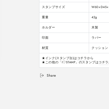
シ
シ
スタンプサイズ
W60×D45×
リ
リ
ー
ー
重量
42g
ズ
ズ
[全
[全
ホルダー
木製
3
3
柄]
柄]
印面
ラバー
こ
こ
ど
ど
材質
クッション
も
も
の
の
★インク(スタンプ台)は
コチラ
から

か
か
★この他の「I♡STAMP」のスタンプは
コチラ
お
お
1536
1536
Share
の
の
数
数
量
量
を
を
減
増
ら
や