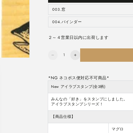
リ
エ
ー
003.窓
バ
シ
リ
ョ
エ
ン
ー
004.バインダー
バ
は
シ
リ
売
ョ
エ
り
ン
ー
切
は
２～４営業日以内に出荷します
シ
れ
売
ョ
て
り
ン
い
切
は
る
れ
売
か
数
て
り
販
New
New
い
切
売
る
量
れ
で
I
I
か
て
き
販
(LOVE)
(LOVE)
い
ま
売
る
せ
STAMP
STAMP
で
か
ん
き
ア
ア
販
ま
売
せ
イ
イ
New アイラブスタンプ(全3柄)
で
ん
き
ラ
ラ
ま
せ
みんなの「好き」をスタンプにしました。

ブ
ブ
ん
アイラブスタンプシリーズ！
ス
ス
タ
タ
【商品仕様】
ン
ン
プ
プ
マグロ
1536
1536