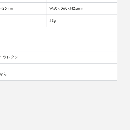
H25mm
W50×D60×H25mm
43g
：ウレタン
から