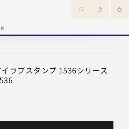
カ
ロ
ー
グ
ト
イ
ン
家具
AMP アイラブスタンプ 1536シリーズ
536