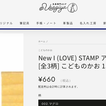
リジナル
筆記具
手帳・ノート
革製品
名入れ工房
ホーム
/
こどものかお
New I (LOVE) ST
[全3柄] こどものかお 1
定
¥660
価
（税込）
配送料
は会計時に計算されます。
柄
002.マグロ
バ