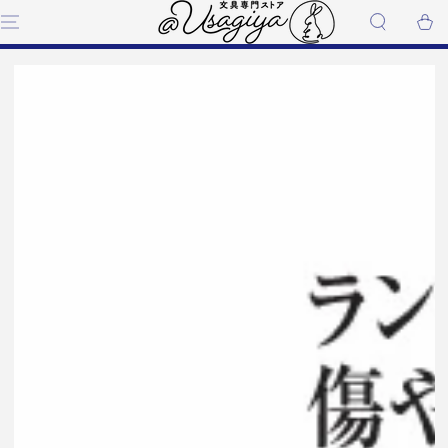
コンテンツにスキップす
ー
る
ト
商品の情報にスキップする