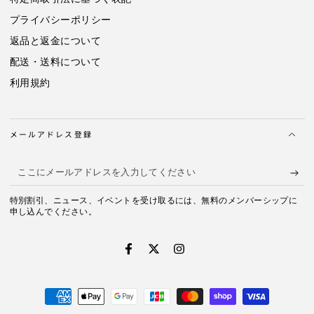
量
量
プライバシーポリシー
を
を
減
増
返品と返金について
ら
や
配送・送料について
す
す
利用規約
メールアドレス登録
こ
こ
特別割引、ニュース、イベントを受け取るには、無料のメンバーシップに
に
申し込んでください。
メ
ー
Facebook
Twitter
Instagram
ル
支
ア