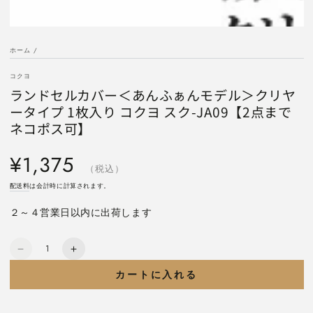
ホーム
/
コクヨ
ランドセルカバー＜あんふぁんモデル＞クリヤ
ータイプ 1枚入り コクヨ スク-JA09【2点まで
ネコポス可】
定
¥1,375
価
（税込）
配送料
は会計時に計算されます。
２～４営業日以内に出荷します
数
ラ
ラ
量
ン
ン
カートに入れる
ド
ド
セ
セ