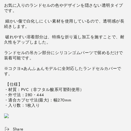
ル
ル
お気に入りのランドセルの色やデザインを隠さない透明タイプ
カ
カ
です。

バ
バ
ー
ー
 細かい傷で白化しにくい素材を使用しているので、透明感が長
続きします。

＜
＜
あ
あ
 破れやすい溶着部分は、特殊な折り返し加工を施すことで、耐
ん
ん
久性をアップしました。

ふ
ふ
ランドセルの吊カン部分にシリコンゴムパーツで留めるだけで
ぁ
ぁ
装着可能です。 

ん
ん
モ
モ
※コクヨ×あんふぁんモデルに全対応したランドセルカバーで
デ
デ
す。 

ル
ル
 【仕様】

＞
＞
・材質：PVC（非フタル酸系可塑剤使用）

ク
ク
・外寸法：280・444

リ
リ
・適合カブセ寸法(最大)：幅270mm

ヤ
ヤ
・入り数：1枚入り

ー
ー
タ
タ
イ
イ
Share
プ
プ