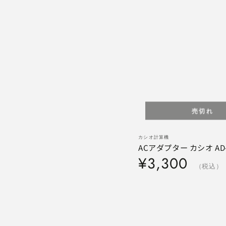
売切れ
AC
ベ
カシオ計算機
ン
ア
ACアダプター カシオ AD-E
ダ
定
¥3,300
ダ
ー
価
（税込）
プ
タ
ー
カ