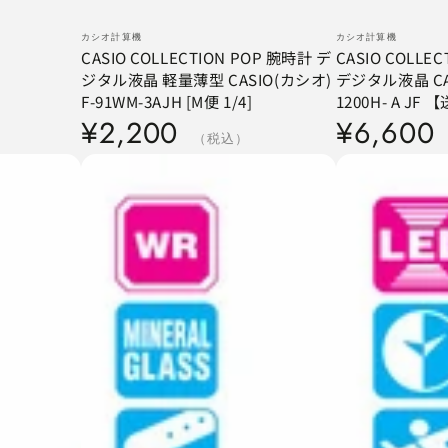
CASIO
CASIO
ベ
ベ
カシオ計算機
カシオ計算機
ン
ン
COLLECTION
COLLECTION
CASIO COLLECTION POP 腕時計 デ
CASIO COLLEC
ダ
ダ
ジタル液晶 軽量薄型 CASIO(カシオ)
デジタル液晶 CAS
POP
Sports
ー
ー
F-91WM-3AJH [M便 1/4]
1200H- A JF
腕
腕
定
¥2,200
定
¥6,600
時
時
価
（税込）
価
計
計
デ
デ
ジ
ジ
タ
タ
ル
ル
液
液
晶
晶
軽
CASIO(カ
量
シ
薄
オ)
型
LWS-