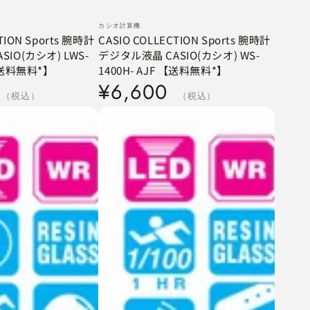
CASIO
ベ
カシオ計算機
ン
COLLECTION
TION Sports 腕時計
CASIO COLLECTION Sports 腕時計
ダ
IO(カシオ) LWS-
デジタル液晶 CASIO(カシオ) WS-
Sports
ー
 【送料無料*】
1400H- AJF 【送料無料*】
腕
定
¥6,600
時
（税込）
価
（税込）
計
デ
ジ
タ
ル
液
晶
CASIO(カ
シ
オ)
WS-