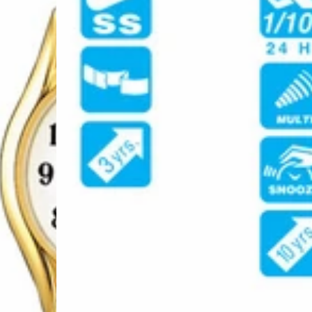
CASIO(カ
1200H-
シ
A
オ)
JF
F-
【送
91WM-
料
3AJH
無
[M
料
便
*】
1/4]