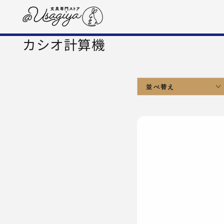
コンテンツにスキップす
る
コ
カシオ計算機
レ
ク
並べ替え
シ
ョ
ン: