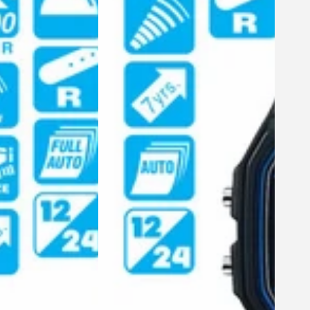
1400H-
AJF
【送
料
無
料
*】